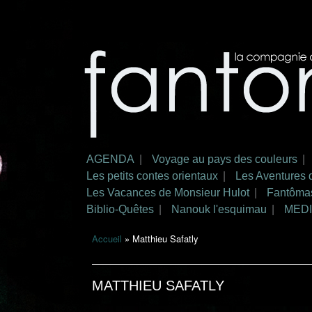
Aller au
contenu
La
Ciné-
principal
compagnie
concert
des amis
de
fantomus
AGENDA
Voyage au pays des couleurs
Menu principal
Les petits contes orientaux
Les Aventures 
Les Vacances de Monsieur Hulot
Fantôma
Biblio-Quêtes
Nanouk l'esquimau
MED
Accueil
» Matthieu Safatly
Vous êtes ici
MATTHIEU SAFATLY