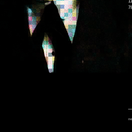
1
7
me