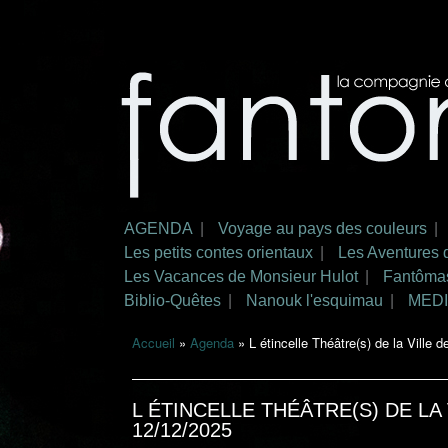
Aller au
contenu
La
Ciné-
principal
compagnie
concert
des amis
de
fantomus
AGENDA
Voyage au pays des couleurs
Menu principal
Les petits contes orientaux
Les Aventures 
Les Vacances de Monsieur Hulot
Fantôma
Biblio-Quêtes
Nanouk l'esquimau
MED
Accueil
»
Agenda
» L étincelle Théâtre(s) de la Ville 
Vous êtes ici
L ÉTINCELLE THÉÂTRE(S) DE LA
12/12/2025