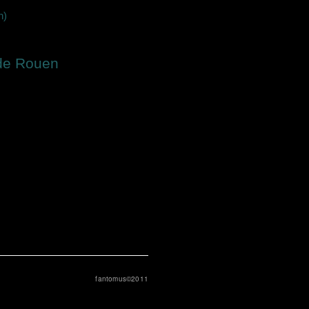
n)
e de Rouen
fantomus©2011